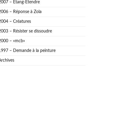
2007 – Étang-Étendre
2006 – Réponse à Zola
2004 – Créatures
2003 – Résister se dissoudre
2000 – «mcb»
1997 – Demande à la peinture
Archives