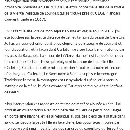
Ma proposition pour l’événement Séjour temporaire / Altération
provisoire, présenté en juin 2013 à Carleton, concerne le site de la statue
de la Vierge (réplique de Lourdes) qui se trouve près du CÉGEP (ancien
Couvent fondé en 1867).
En visitant le site lors de mon séjour à Vaste et Vague en juin 2012, j’ai
été touchée par la beauté discrète de ce lieu témoin du passé de Carleton.
Je fais un rapprochement entre les éléments du Statuaire du couvent et
leur disposition, et la façon dont Carleton se situe face la mer, retenue par
les bras du Barachois. La statue de la Vierge (la mer) est flanquée de deux
bras de fleurs (le Barachois) qui rejoignent la statue de la petite fille
(Carleton). Ce site peut être mis en relation à l’autre statuaire et lieu de
pèlerinage de Carleton : Le Sanctuaire à Saint Joseph sur la montagne.
Traditionnellement, la montagne est un symbole du père, et la mer un
symbole de la mère, ici c’est comme si Carleton se trouve à être l’enfant
des deux.
Mon intervention est modeste en terme de matière ajoutée au site. J’ai
produit en collaboration avec mon père des milliers de petits coquillages
en porcelaine blanche, et les ai répandus au sol, des pieds de la statue dans
sa grotte jusqu’à la petite fille en face d’elle. Les coquillages moulés par
mon père sont imprimés à la fois des rainures du coquillage qui lui sert de