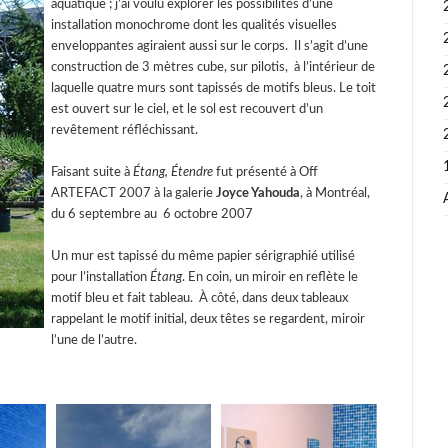
aquatique ; j’ai voulu explorer les possibilités d’une
installation monochrome dont les qualités visuelles
enveloppantes agiraient aussi sur le corps. Il s’agit d’une
construction de 3 mètres cube, sur pilotis, à l’intérieur de
laquelle quatre murs sont tapissés de motifs bleus. Le toit
est ouvert sur le ciel, et le sol est recouvert d’un
revêtement réfléchissant.
Faisant suite à
Étang,
Étendre
fut présenté à Off
ARTEFACT 2007 à la galerie
Joyce Yahouda
, à Montréal,
du 6 septembre au 6 octobre 2007
Un mur est tapissé du même papier sérigraphié utilisé
pour l’installation
Étang
. En coin, un miroir en reflète le
motif bleu et fait tableau. À côté, dans deux tableaux
rappelant le motif initial, deux têtes se regardent, miroir
l’une de l’autre.