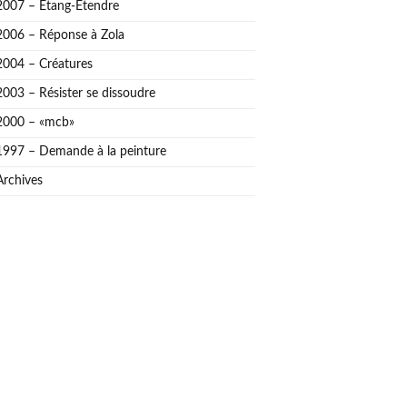
2007 – Étang-Étendre
2006 – Réponse à Zola
2004 – Créatures
2003 – Résister se dissoudre
2000 – «mcb»
1997 – Demande à la peinture
Archives